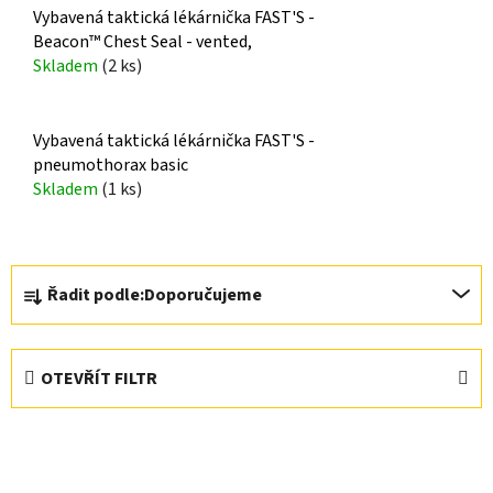
Vybavená taktická lékárnička FAST'S -
Beacon™ Chest Seal - vented,
Skladem
(2 ks)
Vybavená taktická lékárnička FAST'S -
pneumothorax basic
Skladem
(1 ks)
Ř
Řadit podle:
Doporučujeme
a
z
e
OTEVŘÍT FILTR
n
í
V
p
ý
r