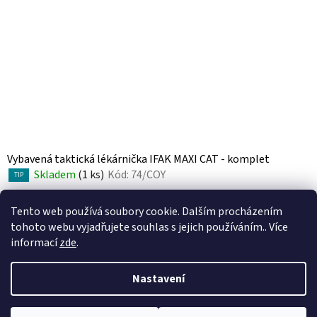
Vybavená taktická lékárnička IFAK MAXI CAT - komplet
Skladem
(1 ks)
Kód:
74/COY
TIP
Tento web používá soubory cookie. Dalším procházením
tohoto webu vyjadřujete souhlas s jejich používáním.. Více
DETAIL
informací
zde
.
12
položek celkem
Nastavení
O
v
l