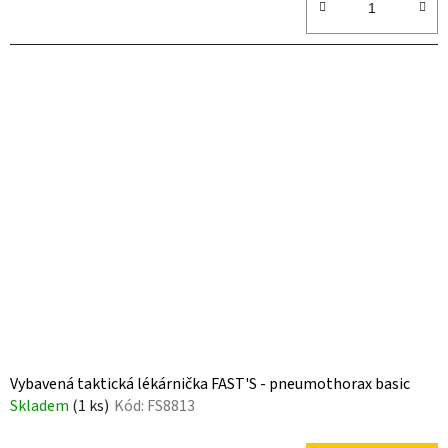
z
5
hvězdiček.
Vybavená taktická lékárnička FAST'S - pneumothorax basic
Skladem
(1 ks)
Kód:
FS8813