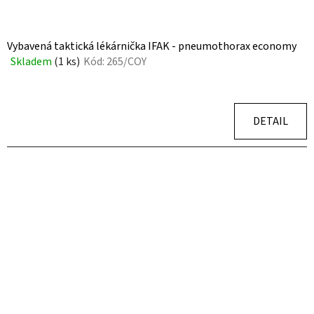
Vybavená taktická lékárnička IFAK - pneumothorax economy
Skladem
(1 ks)
Kód:
265/COY
Průměrné
hodnocení
produktu
je
DETAIL
5,0
z
5
hvězdiček.