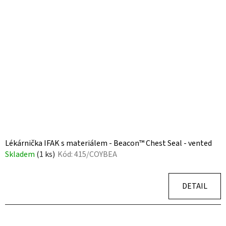
p
o
i
d
s
u
p
k
r
t
o
ů
d
u
k
t
ů
Lékárnička IFAK s materiálem - Beacon™ Chest Seal - vented
Skladem
(1 ks)
Kód:
415/COYBEA
DETAIL