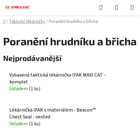
Přejít
Hledat
NÁKUPN
na
KOŠÍK
obsah
Domů
/
Taktické lékárničky
/
Poranění hrudníku a břicha
Poranění hrudníku a břicha
Nejprodávanější
Vybavená taktická lékárnička IFAK MAXI CAT -
komplet
Skladem
(1 ks)
Lékárnička IFAK s materiálem - Beacon™
Chest Seal - vented
Skladem
(1 ks)