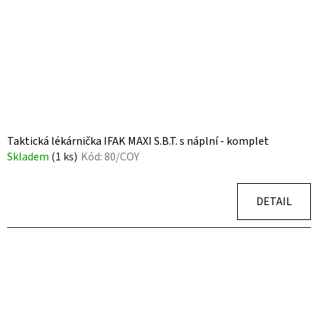
Taktická lékárnička IFAK MAXI S.B.T. s náplní - komplet
Skladem
(1 ks)
Kód:
80/COY
DETAIL