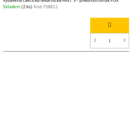
Vybavená taktická lékárnička FAST'S - pneumothorax FOX
Skladem
(2 ks)
Kód:
FS8812