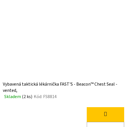
Vybavená taktická lékárnička FAST'S - Beacon™ Chest Seal -
vented,
Skladem
(2 ks)
Kód:
FS8814
Průměrné
hodnocení
produktu
je
5,0