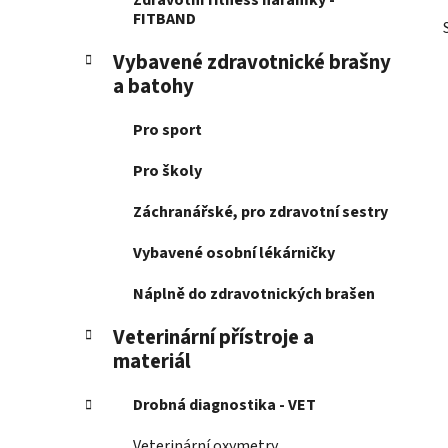
Zdravotní fitness náramky -
FITBAND
Vybavené zdravotnické brašny
a batohy
Pro sport
Pro školy
Záchranářské, pro zdravotní sestry
Vybavené osobní lékárničky
Náplně do zdravotnických brašen
Veterinární přístroje a
materiál
Drobná diagnostika - VET
Veterinární oxymetry