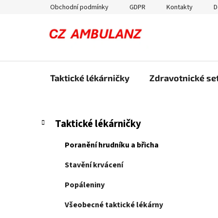
Přejít
Obchodní podmínky
GDPR
Kontakty
D
na
obsah
Taktické lékárničky
Zdravotnické set
P
K
Přeskočit
Taktické lékárničky
a
kategorie
o
t
s
Poranění hrudníku a břicha
e
t
g
Stavění krvácení
r
o
a
r
Popáleniny
i
n
e
Všeobecné taktické lékárny
n