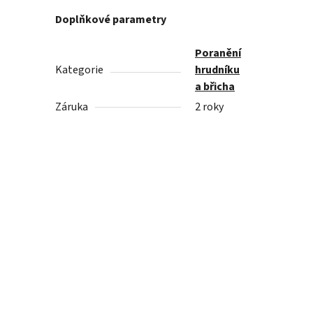
Doplňkové parametry
Poranění
Kategorie
hrudníku
a břicha
Záruka
2 roky