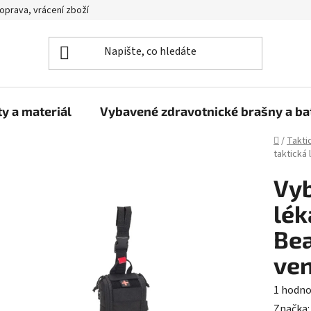
oprava, vrácení zboží
y a materiál
Vybavené zdravotnické brašny a b
Domů
/
Takti
taktická
Vyb
lék
Bea
ven
Průměr
1 hodno
hodnoc
Značka