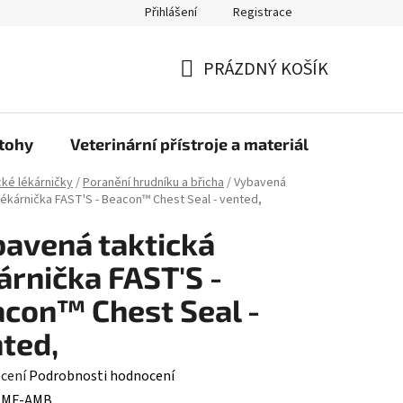
Přihlášení
Registrace
PRÁZDNÝ KOŠÍK
NÁKUPNÍ
KOŠÍK
atohy
Veterinární přístroje a materiál
Doprava
cké lékárničky
/
Poranění hrudníku a břicha
/
Vybavená
 lékárnička FAST'S - Beacon™ Chest Seal - vented,
avená taktická
árnička FAST'S -
con™ Chest Seal -
ted,
né
cení
Podrobnosti hodnocení
ení
:
MF-AMB