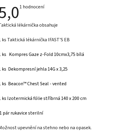
5,0
Průměrné
1 hodnocení
hodnocení
produktu
je
Taktická lékárnička obsahuje
5,0
z
5
1 ks Taktická lékárnička IFAST'S EB
hvězdiček.
1 ks
Kompres Gaze z-Fold 10cmx3,75 bílá
1 ks
Dekompresní jehla 14G x 3,25
1 ks
Beacon™ Chest Seal - vented
1 ks
Izotermická fólie stříbrná 140 x 200 cm
1 pár rukavice sterilní
Možnost upevnění na stehno nebo na opasek.