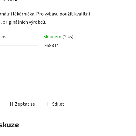
tu
nální lékárnička. Pro výbavu použit kvalitní
l originálních výrobců.
nost
Skladem
(2 ks)
FS8814
ek.
Zeptat se
Sdílet
skuze