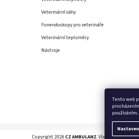
Veterinární váhy
Fonendoskopy pro veterináře
Veterinární teploměry
Nástroje
Tento web po
procházením 
používáním..
Nastaven
Z
Copyright 2026
CZ AMBULANZ
. Všechna práva vyh