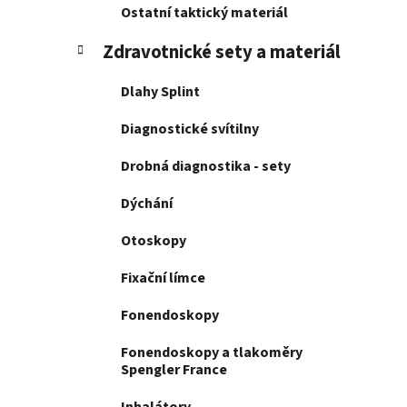
í
Ostatní taktický materiál
p
a
Zdravotnické sety a materiál
n
Dlahy Splint
e
l
Diagnostické svítilny
Drobná diagnostika - sety
Dýchání
Otoskopy
Fixační límce
Fonendoskopy
Fonendoskopy a tlakoměry
Spengler France