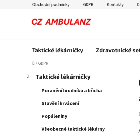
Přejít
Obchodní podmínky
GDPR
Kontakty
D
na
obsah
Taktické lékárničky
Zdravotnické set
Domů
/
GDPR
P
K
Přeskočit
Taktické lékárničky
a
kategorie
o
t
s
Poranění hrudníku a břicha
e
t
g
Stavění krvácení
r
o
a
r
Popáleniny
i
n
e
Všeobecné taktické lékárny
n
í