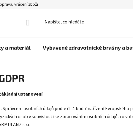
oprava, vrácení zboží
y a materiál
Vybavené zdravotnické brašny a b
GDPR
Základní ustanovení
1. Správcem osobních údajů podle čl. 4 bod 7 nařízení Evropského
fyzických osob v souvislosti se zpracováním osobních údajů a o vol
ABMULANZ s.r.o.