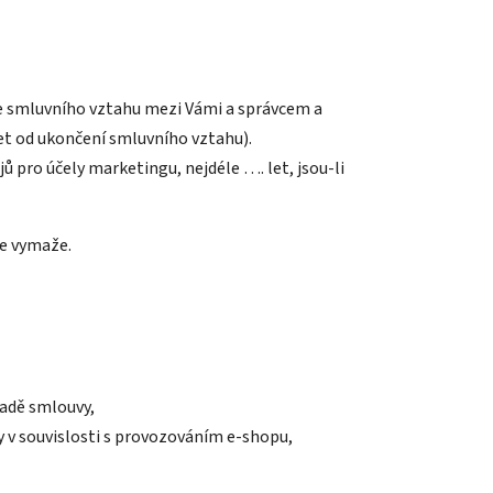
ze smluvního vztahu mezi Vámi a správcem a
et od ukončení smluvního vztahu).
 pro účely marketingu, nejdéle …. let, jsou-li
je vymaže.
kladě smlouvy,
by v souvislosti s provozováním e-shopu,