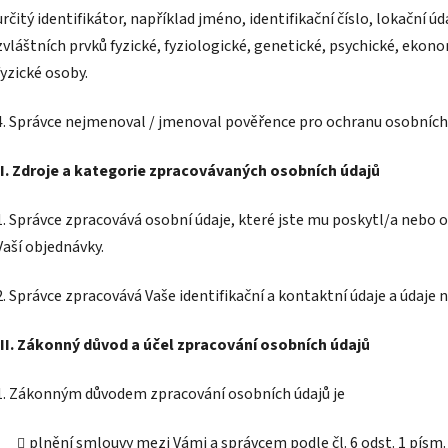
určitý identifikátor, například jméno, identifikační číslo, lokační úd
zvláštních prvků fyzické, fyziologické, genetické, psychické, ekon
fyzické osoby.
4. Správce nejmenoval / jmenoval pověřence pro ochranu osobních 
II.
Zdroje a kategorie zpracovávaných osobních údajů
1. Správce zpracovává osobní údaje, které jste mu poskytl/a nebo o
Vaší objednávky.
2. Správce zpracovává Vaše identifikační a kontaktní údaje a údaje
III.
Zákonný důvod a účel zpracování osobních údajů
1. Zákonným důvodem zpracování osobních údajů je
plnění smlouvy mezi Vámi a správcem podle čl. 6 odst. 1 písm