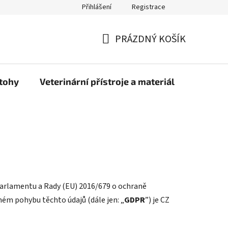
Přihlášení
Registrace
PRÁZDNÝ KOŠÍK
NÁKUPNÍ
KOŠÍK
atohy
Veterinární přístroje a materiál
Doprava
 parlamentu a Rady (EU) 2016/679 o ochraně
ném pohybu těchto údajů (dále jen: „
GDPR
”) je CZ