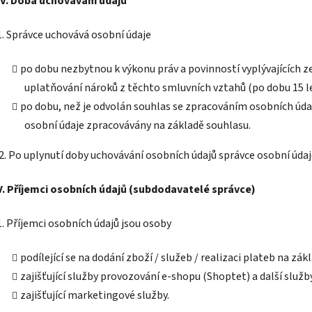
IV.
Doba uchovávání údajů
1. Správce uchovává osobní údaje
po dobu nezbytnou k výkonu práv a povinností vyplývajících 
uplatňování nároků z těchto smluvních vztahů (po dobu 15 l
po dobu, než je odvolán souhlas se zpracováním osobních údajů
osobní údaje zpracovávány na základě souhlasu.
2. Po uplynutí doby uchovávání osobních údajů správce osobní úda
V.
Příjemci osobních údajů (subdodavatelé správce)
1. Příjemci osobních údajů jsou osoby
podílející se na dodání zboží / služeb / realizaci plateb na zá
zajišťující služby provozování e-shopu (Shoptet) a další služ
zajišťující marketingové služby.