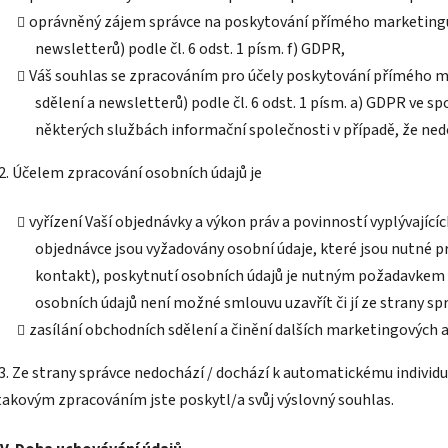
oprávněný zájem správce na poskytování přímého marketingu 
newsletterů) podle čl. 6 odst. 1 písm. f) GDPR,
Váš souhlas se zpracováním pro účely poskytování přímého m
sdělení a newsletterů) podle čl. 6 odst. 1 písm. a) GDPR ve spo
některých službách informační společnosti v případě, že ned
2. Účelem zpracování osobních údajů je
vyřízení Vaší objednávky a výkon práv a povinností vyplývajíc
objednávce jsou vyžadovány osobní údaje, které jsou nutné p
kontakt), poskytnutí osobních údajů je nutným požadavkem p
osobních údajů není možné smlouvu uzavřít či jí ze strany spr
zasílání obchodních sdělení a činění dalších marketingových a
3. Ze strany správce nedochází / dochází k automatickému individ
takovým zpracováním jste poskytl/a svůj výslovný souhlas.