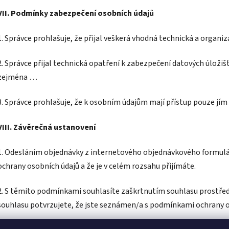
VII.
Podmínky zabezpečení osobních údajů
1. Správce prohlašuje, že přijal veškerá vhodná technická a organi
2. Správce přijal technická opatření k zabezpečení datových úložišť
zejména …
3. Správce prohlašuje, že k osobním údajům mají přístup pouze jím
VIII.
Závěrečná ustanovení
1. Odesláním objednávky z internetového objednávkového formulá
ochrany osobních údajů a že je v celém rozsahu přijímáte.
2. S těmito podmínkami souhlasíte zaškrtnutím souhlasu prostře
souhlasu potvrzujete, že jste seznámen/a s podmínkami ochrany os