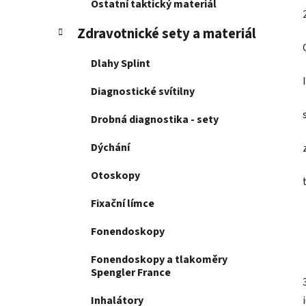
Ostatní taktický materiál
p
a
Zdravotnické sety a materiál
n
Dlahy Splint
e
l
Diagnostické svítilny
Drobná diagnostika - sety
Dýchání
Otoskopy
Fixační límce
Fonendoskopy
Fonendoskopy a tlakoměry
Spengler France
Inhalátory