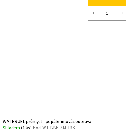
WATER JEL průmysl - popáleninová souprava
Skladem
(1 ks)
Kód:
WJ_BBK-SM-IBK