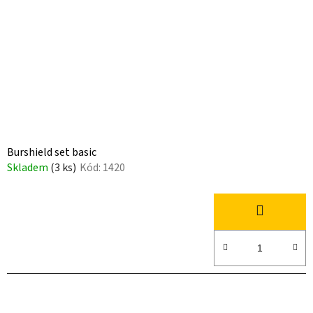
p
k
r
t
o
ů
d
u
k
t
ů
Burshield set basic
Skladem
(3 ks)
Kód:
1420