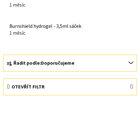
1 měsíc
Burnshield hydrogel - 3,5ml sáček
1 měsíc
Ř
Řadit podle:
Doporučujeme
a
z
e
OTEVŘÍT FILTR
n
í
V
p
ý
r
p
o
i
d
s
u