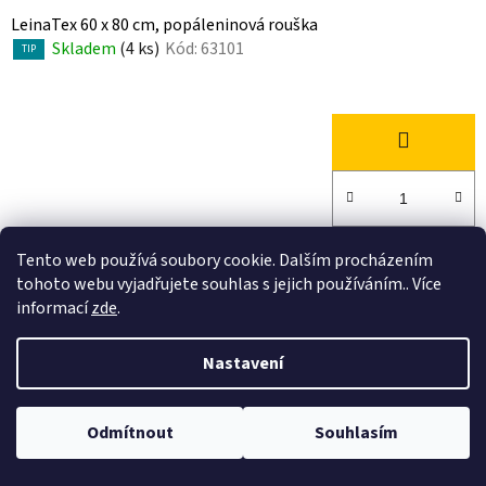
LeinaTex 60 x 80 cm, popáleninová rouška
Skladem
(4 ks)
Kód:
63101
TIP
Tento web používá soubory cookie. Dalším procházením
tohoto webu vyjadřujete souhlas s jejich používáním.. Více
informací
zde
.
Nastavení
Odmítnout
Souhlasím