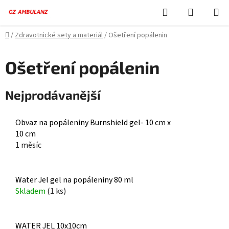
Přejít
Hledat
NÁKUPN
na
KOŠÍK
obsah
Domů
/
Zdravotnické sety a materiál
/
Ošetření popálenin
Ošetření popálenin
Nejprodávanější
Obvaz na popáleniny Burnshield gel- 10 cm x
10 cm
1 měsíc
Water Jel gel na popáleniny 80 ml
Skladem
(1 ks)
WATER JEL 10x10cm