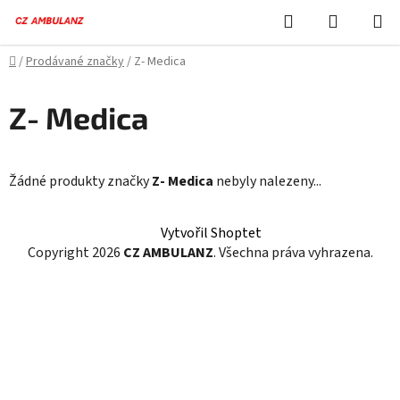
Přejít
Hledat
NÁKUPN
na
KOŠÍK
obsah
Domů
/
Prodávané značky
/
Z- Medica
Z- Medica
Žádné produkty značky
Z- Medica
nebyly nalezeny...
Z
Vytvořil Shoptet
á
Copyright 2026
CZ AMBULANZ
. Všechna práva vyhrazena.
p
a
t
í