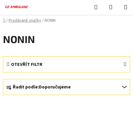
Přejít
Hledat
NÁKUPN
na
KOŠÍK
obsah
Domů
/
Prodávané značky
/
NONIN
NONIN
OTEVŘÍT FILTR
Ř
Řadit podle:
Doporučujeme
a
z
V
e
ý
n
p
í
i
p