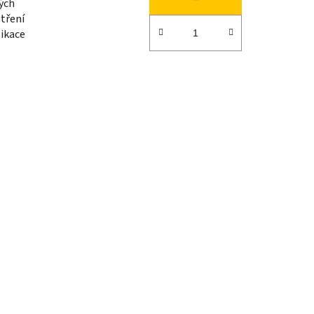
ných
etření
ikace