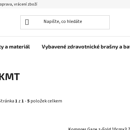
oprava, vrácení zboží
y a materiál
Vybavené zdravotnické brašny a b
KMT
Stránka
1
z
1
-
5
položek celkem
V
ý
Kompres Gaze z-Fold 10cmx3,7