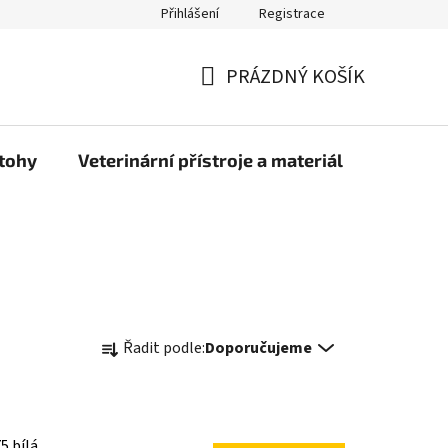
Přihlášení
Registrace
PRÁZDNÝ KOŠÍK
NÁKUPNÍ
KOŠÍK
atohy
Veterinární přístroje a materiál
Doprava
Ř
Řadit podle:
Doporučujeme
a
z
e
n
5 bílá