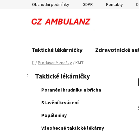
Přejít
Obchodní podmínky
GDPR
Kontakty
D
na
obsah
Taktické lékárničky
Zdravotnické set
Domů
/
Prodávané značky
/
KMT
P
K
Přeskočit
Taktické lékárničky
a
kategorie
o
t
s
Poranění hrudníku a břicha
e
t
g
Stavění krvácení
r
o
a
r
Popáleniny
i
n
e
Všeobecné taktické lékárny
n
í