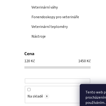
Veterinární váhy
Fonendoskopy pro veterináře
Veterinární teploměry
Nástroje
Cena
120
Kč
1450
Kč
Tento web po
Na skladě
5
procházením 
používáním..