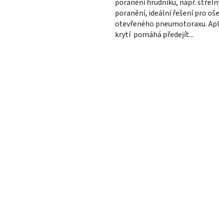
poranění hrudníku, např. střel
poranění, ideální řešení pro oš
otevřeného pneumotoraxu. Apl
krytí pomáhá předejít...
O
v
l
á
d
a
c
í
p
r
v
k
y
v
ý