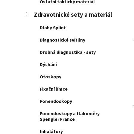
Ostatní taktický materiál
p
a
Zdravotnické sety a materiál
n
Dlahy Splint
e
l
Diagnostické svítilny
Drobná diagnostika - sety
Dýchání
Otoskopy
Fixační límce
Fonendoskopy
Fonendoskopy a tlakoměry
Spengler France
Inhalátory