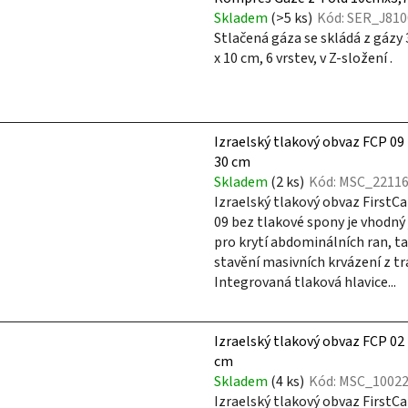
p
Skladem
(>5 ks)
Kód:
SER_J810
i
Stlačená gáza se skládá z gázy
s
x 10 cm, 6 vrstev, v Z-složení .
p
r
o
Izraelský tlakový obvaz FCP 09 
d
30 cm
u
Skladem
(2 ks)
Kód:
MSC_2211
k
Izraelský tlakový obvaz FirstC
t
09 bez tlakové spony je vhodný 
pro krytí abdominálních ran, tak
ů
stavění masivních krvázení z t
Integrovaná tlaková hlavice...
Izraelský tlakový obvaz FCP 02
cm
Skladem
(4 ks)
Kód:
MSC_10022
Izraelský tlakový obvaz FirstC