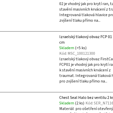
02 je vhodný jak pro krytí ran, ta
stavění masivních krvácení z t
Integrovaná tlaková hlavice pr
zvýšení tlaku přímo na...
Izraelský tlakový obvaz FCP 01
cm
Skladem
(>5 ks)
Kód:
MSC_100121300
Izraelský tlakový obvaz FirstCa
FCP01 je vhodný jak pro krytí ran
k stavění masivních krvácení z
traumat. Integrovaná tlaková h
pro zvýšení tlaku přímo na...
Chest Seal Halo bez ventilu 2 k
Skladem
(2 ks)
Kód:
SER_N711
Materiál pro ošetření otevřen