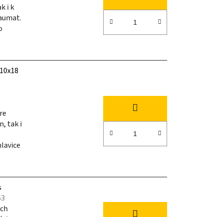
k i k
raumat.
o
 10x18
re
, tak i
lavice
s
63
ých