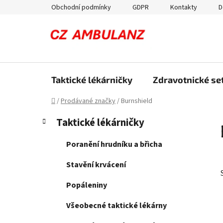
Přejít
Obchodní podmínky
GDPR
Kontakty
D
na
obsah
Taktické lékárničky
Zdravotnické set
Domů
/
Prodávané značky
/
Burnshield
P
K
Přeskočit
Taktické lékárničky
a
kategorie
o
t
s
Poranění hrudníku a břicha
e
t
g
Stavění krvácení
r
o
a
r
Popáleniny
i
n
e
Všeobecné taktické lékárny
n
í