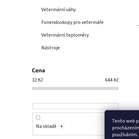
Veterinární váhy
Fonendoskopy pro veterináře
Veterinární teploměry
Nástroje
Cena
32
Kč
644
Kč
Tento web po
Na skladě
6
procházením 
používáním..