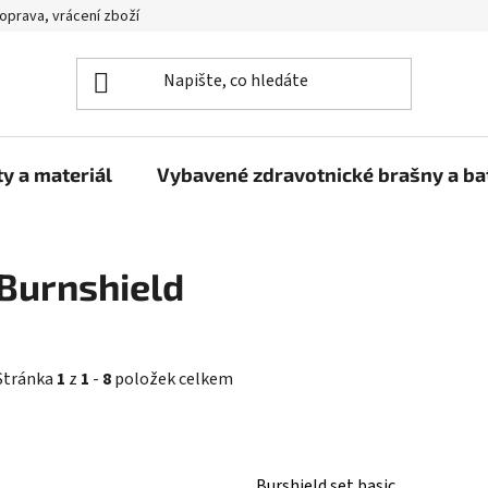
oprava, vrácení zboží
y a materiál
Vybavené zdravotnické brašny a b
Burnshield
Stránka
1
z
1
-
8
položek celkem
V
ý
Burshield set basic