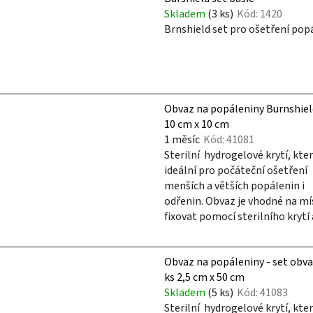
p
Skladem
(3 ks)
Kód:
1420
i
Brnshield set pro ošetření pop
s
p
r
o
Obvaz na popáleniny Burnshiel
d
10 cm x 10 cm
u
1 měsíc
Kód:
41081
k
Sterilní hydrogelové krytí, kter
t
ideální pro počáteční ošetření
menších a větších popálenin i
ů
odřenin. Obvaz je vhodné na mí
fixovat pomocí sterilního krytí a
Obvaz na popáleniny - set obva
ks 2,5 cm x 50 cm
Skladem
(5 ks)
Kód:
41083
Sterilní hydrogelové krytí, kter