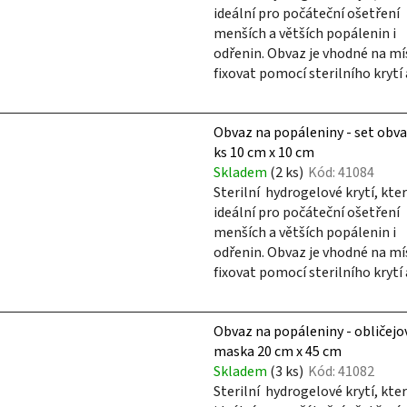
ideální pro počáteční ošetření
menších a větších popálenin i
odřenin. Obvaz je vhodné na mí
fixovat pomocí sterilního krytí a
Obvaz na popáleniny - set obva
ks 10 cm x 10 cm
Skladem
(2 ks)
Kód:
41084
Sterilní hydrogelové krytí, kter
ideální pro počáteční ošetření
menších a větších popálenin i
odřenin. Obvaz je vhodné na mí
fixovat pomocí sterilního krytí a
Obvaz na popáleniny - obličejo
maska 20 cm x 45 cm
Skladem
(3 ks)
Kód:
41082
Sterilní hydrogelové krytí, kter