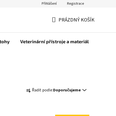
Přihlášení
Registrace
PRÁZDNÝ KOŠÍK
NÁKUPNÍ
KOŠÍK
atohy
Veterinární přístroje a materiál
Doprava
Ř
Řadit podle:
Doporučujeme
a
z
e
n