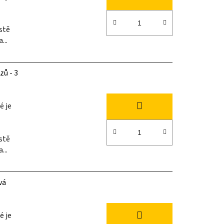
stě
...
zů - 3
é je
stě
...
vá
é je