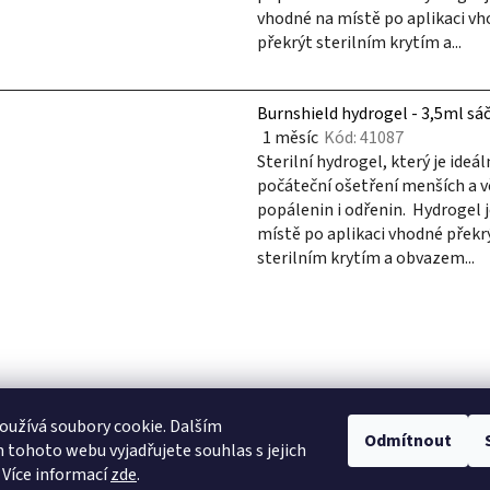
vhodné na místě po aplikaci v
překrýt sterilním krytím a...
Burnshield hydrogel - 3,5ml sá
1 měsíc
Kód:
41087
Průměrné
Sterilní hydrogel, který je ideál
hodnocení
počáteční ošetření menších a v
produktu
popálenin i odřenin. Hydrogel 
je
místě po aplikaci vhodné překr
4,0
sterilním krytím a obvazem...
z
5
hvězdiček.
O
v
l
á
d
užívá soubory cookie. Dalším
Odmítnout
a
tohoto webu vyjadřujete souhlas s jejich
c
 Více informací
zde
.