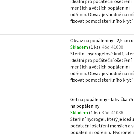
ideální pro počáteční ošetření
menších a větších popálenin i
odřenin. Obvaz je vhodné na mí
fixovat pomocí sterilního krytí a
Obvaz na popáleniny - 2,5 cm x
Skladem
(1 ks)
Kód:
41080
Sterilní hydrogelové krytí, kter
ideální pro počáteční ošetření
menších a větších popálenin i
odřenin. Obvaz je vhodné na mí
fixovat pomocí sterilního krytí a
Gel na popáleniny - lahvička 75
na popáleniny
Skladem
(1 ks)
Kód:
41086
Sterilní hydrogel, který je ideál
počáteční ošetření menších a v
popálenin i odřenin. Hydrogel 