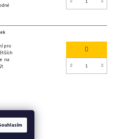
hodné
ček
ní pro
ětších
je na
ýt
Souhlasím