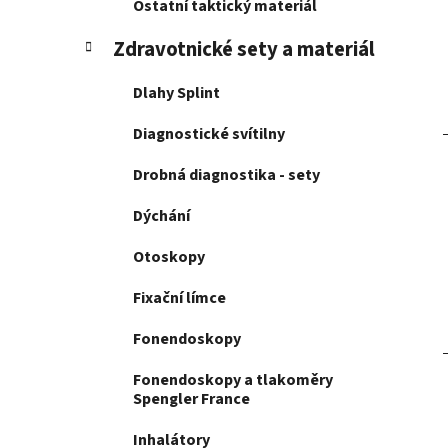
Ostatní taktický materiál
p
a
Zdravotnické sety a materiál
n
Dlahy Splint
e
l
Diagnostické svítilny
Drobná diagnostika - sety
Dýchání
Otoskopy
Fixační límce
Fonendoskopy
Fonendoskopy a tlakoměry
Spengler France
Inhalátory