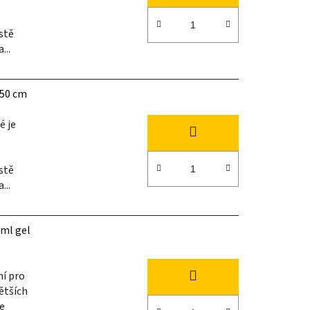
stě
...
 50 cm
é je
stě
...
 ml gel
ní pro
ětších
je