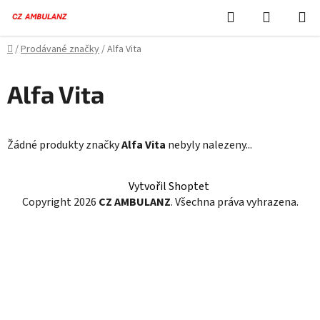
Přejít
Hledat
NÁKUPN
na
KOŠÍK
obsah
Domů
/
Prodávané značky
/
Alfa Vita
Alfa Vita
Žádné produkty značky
Alfa Vita
nebyly nalezeny...
Z
Vytvořil Shoptet
á
Copyright 2026
CZ AMBULANZ
. Všechna práva vyhrazena.
p
a
t
í