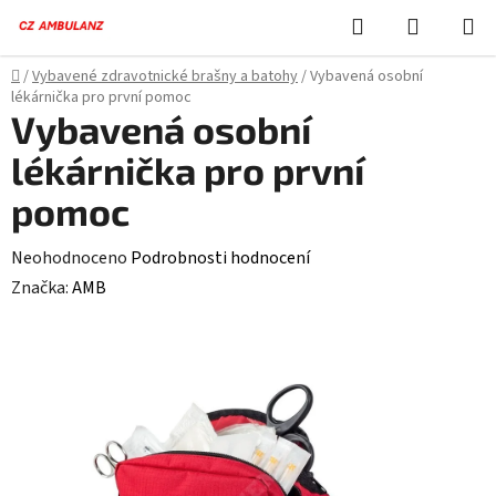
Přejít
Hledat
NÁKUPN
na
KOŠÍK
obsah
Domů
/
Vybavené zdravotnické brašny a batohy
/
Vybavená osobní
lékárnička pro první pomoc
Vybavená osobní
lékárnička pro první
pomoc
Průměrné
Neohodnoceno
Podrobnosti hodnocení
hodnocení
Značka:
AMB
produktu
je
0,0
z
5
hvězdiček.