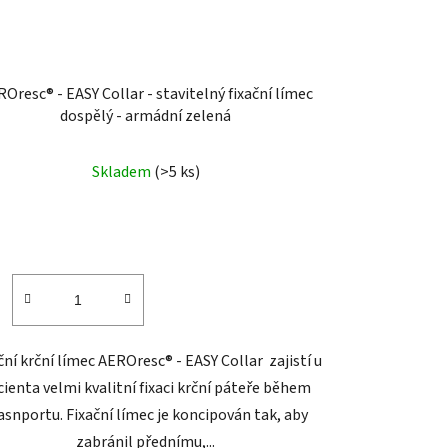
Oresc® - EASY Collar - stavitelný fixační límec
dospělý - armádní zelená
Skladem
(>5 ks)
ční krční límec AEROresc® - EASY Collar zajistí u
cienta velmi kvalitní fixaci krční páteře během
asnportu. Fixační límec je koncipován tak, aby
zabránil přednímu,...