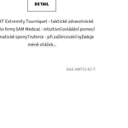
DETAIL
T Extremity Tourniquet - taktické zdravotnické
dlo firmy SAM Medical - intuitivní ovládání pomocí
atické sponyTruforce - při zaškrcování vyžaduje
méně otáček...
Kód:
HIMT11-EC-T