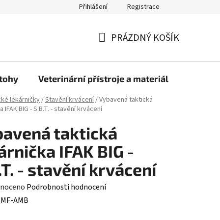
Přihlášení
Registrace
PRÁZDNÝ KOŠÍK
NÁKUPNÍ
KOŠÍK
atohy
Veterinární přístroje a materiál
Doprava
cké lékárničky
/
Stavění krvácení
/
Vybavená taktická
a IFAK BIG - S.B.T. - stavění krvácení
avená taktická
árnička IFAK BIG -
.T. - stavění krvácení
né
noceno
Podrobnosti hodnocení
ení
:
MF-AMB
tu