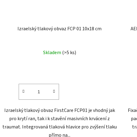
Izraelský tlakový obvaz FCP 01 10x18 cm
AER
Skladem
(>5 ks)
Izraelský tlakový obvaz FirstCare FCP01 je vhodný jak
Fixa
pro krytí ran, tak i k stavění masivních krvácení z
pa
traumat. Integrovaná tlaková hlavice pro zvýšení tlaku
tr
přímo na...