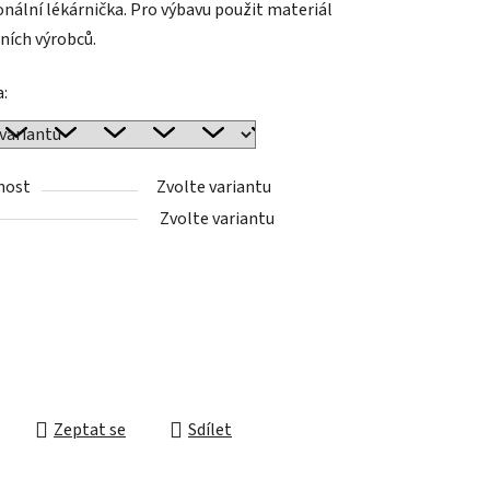
onální lékárnička. Pro výbavu použit materiál
lních výrobců.
a:
ek.
nost
Zvolte variantu
Zvolte variantu
Zeptat se
Sdílet