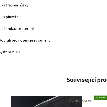
1 ks trauma nůžky
1 ks pinzeta
1 pár rukavice sterilní
Popruh pro nošení pře
s rameno
Systém MOLE.
Související pr
NOVINKA
Kód:
MSC_CAT-01