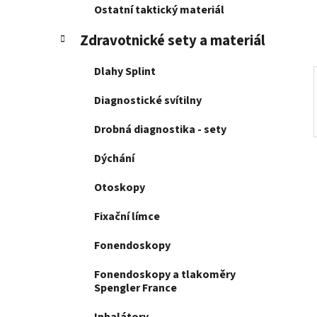
í
Ostatní taktický materiál
p
a
Zdravotnické sety a materiál
n
Dlahy Splint
e
l
Diagnostické svítilny
Drobná diagnostika - sety
Dýchání
Otoskopy
Fixační límce
Fonendoskopy
Fonendoskopy a tlakoměry
Spengler France