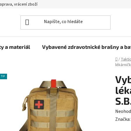
oprava, vrácení zboží
y a materiál
Vybavené zdravotnické brašny a b
Domů
/
Takti
lékárničk
Vyb
TIP
lék
S.B
Průměr
Neohod
hodnoc
Značka
produk