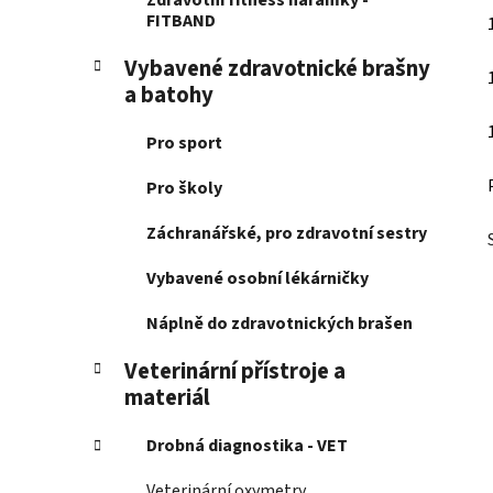
Zdravotní fitness náramky -
FITBAND
Vybavené zdravotnické brašny
a batohy
Pro sport
Pro školy
Záchranářské, pro zdravotní sestry
Vybavené osobní lékárničky
Náplně do zdravotnických brašen
Veterinární přístroje a
materiál
Drobná diagnostika - VET
Veterinární oxymetry