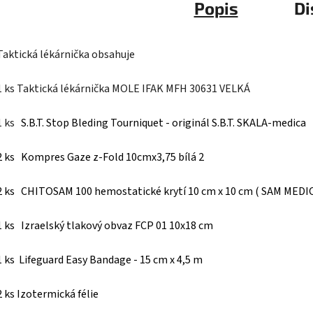
Popis
Di
Taktická lékárnička obsahuje
1 ks Taktická lékárnička MOLE IFAK MFH 30631 VELKÁ
1 k
s
S.B.T. Stop Bleding Tourniquet - originál S.B.T. SKALA-medica
2 ks
Kompres Gaze z-Fold 10cmx3,75 bílá 2
2 ks CHITOSAM 100 hemostatické krytí 10 cm x 10 cm ( SAM MEDI
1 ks Izraelský tlakový obvaz FCP 01 10x18 cm
1 ks
Lifeguard Easy Bandage - 15 cm x 4,5 m
2 ks Izotermická félie