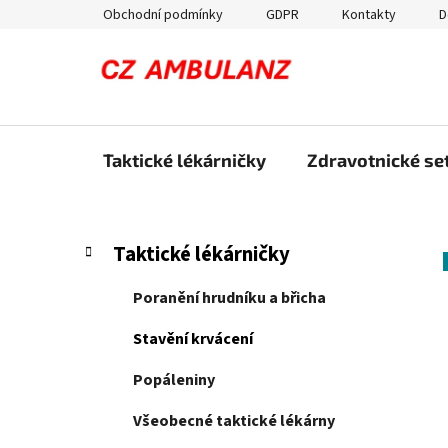
Přejít
Obchodní podmínky
GDPR
Kontakty
D
na
obsah
Taktické lékárničky
Zdravotnické set
P
K
Přeskočit
Taktické lékárničky
a
kategorie
o
t
s
Poranění hrudníku a břicha
e
t
g
Stavění krvácení
r
o
a
r
Popáleniny
i
n
e
Všeobecné taktické lékárny
n