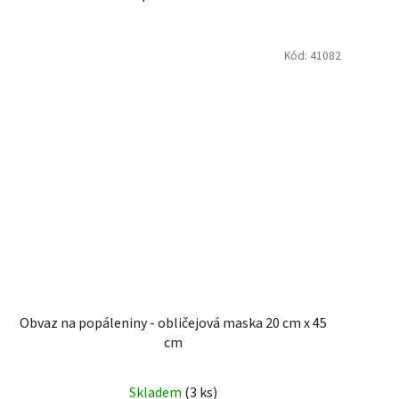
Kód:
41082
Obvaz na popáleniny - obličejová maska 20 cm x 45
cm
Skladem
(3 ks)