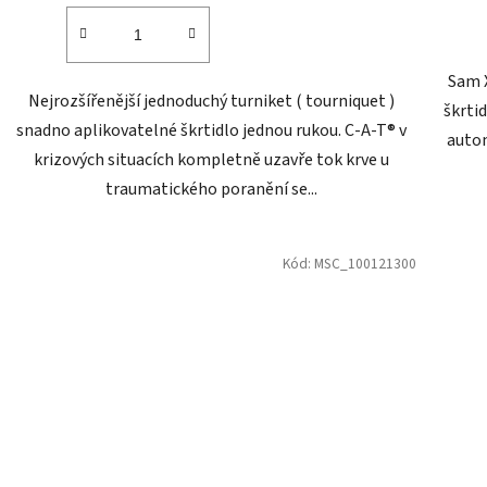
Sam X
Nejrozšířenější jednoduchý turniket ( tourniquet )
škrti
snadno aplikovatelné škrtidlo jednou rukou. C-A-T® v
autom
krizových situacích kompletně uzavře tok krve u
traumatického poranění se...
Kód:
MSC_100121300