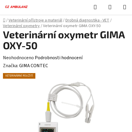
Přejít
Hledat
NÁKUPN
na
KOŠÍK
obsah
Domů
/
Veterinární přístroje a materiál
/
Drobná diagnostika - VET
/
Veterinární oxymetry
/
Veterinární oxymetr GIMA OXY-50
Veterinární oxymetr GIMA
OXY-50
Průměrné
Neohodnoceno
Podrobnosti hodnocení
hodnocení
Značka:
GIMA CONTEC
produktu
VETERINÁRNÍ POUŽITÍ
je
0,0
z
5
hvězdiček.