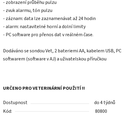
- zobrazení průběhu pulzu
- zvuk alarmu, tón pulzu
- záznam: data lze zaznamenávat až 24 hodin
- alarm: nastavitelné horní a dolní limity
- PC software pro přenos dat v reálném čase.
Dodáváno se sondou Vet, 2 bateriemi AA, kabelem USB, PC
softwarem (software v AJ) a uživatelskou příručkou
URČENO PRO VETERINÁRNÍ POUŽITÍ !!
Dostupnost
do 4 týdnů
Kód:
80800