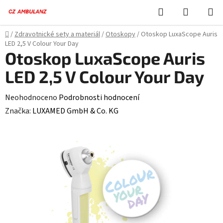
Přejít
Hledat
NÁKUPN
na
KOŠÍK
obsah
Domů
/
Zdravotnické sety a materiál
/
Otoskopy
/
Otoskop LuxaScope Auris
LED 2,5 V Colour Your Day
Otoskop LuxaScope Auris
LED 2,5 V Colour Your Day
Průměrné
Neohodnoceno
Podrobnosti hodnocení
hodnocení
Značka:
LUXAMED GmbH & Co. KG
produktu
je
0,0
z
5
hvězdiček.