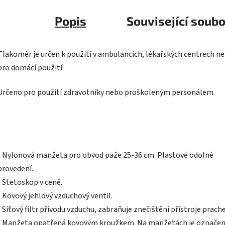
Popis
Související soubo
Tlakoměr je určen k použití v ambulancích, lékařských centrech n
pro domácí použití.
Určeno pro použití zdravotníky nebo proškoleným personálem.
• Nylonová manžeta pro obvod paže 25-36 cm. Plastové odolné
provedení.
• Stetoskop v ceně.
• Kovový jehlový vzduchový ventil.
• Síťový filtr přívodu vzduchu, zabraňuje znečištění přístroje prach
• Manžeta opatřená kovovým kroužkem. Na manžetách je označen