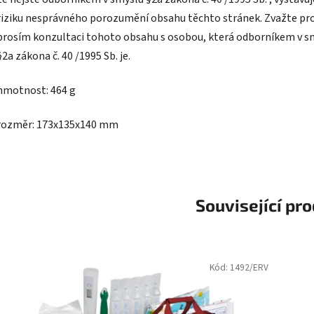
riziku nesprávného porozumění obsahu těchto stránek. Zvažte pr
prosím konzultaci tohoto obsahu s osobou, která odborníkem v s
§2a zákona č. 40 /1995 Sb. je.
hmotnost: 464 g
rozměr: 173х135х140 mm
Související pr
Kód:
1492/ERV