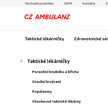
Přejít
Obchodní podmínky
GDPR
Kontakty
D
na
obsah
Taktické lékárničky
Zdravotnické set
P
K
Přeskočit
Taktické lékárničky
a
kategorie
o
t
s
Poranění hrudníku a břicha
e
t
g
Stavění krvácení
r
o
a
r
Popáleniny
i
n
e
Všeobecné taktické lékárny
n