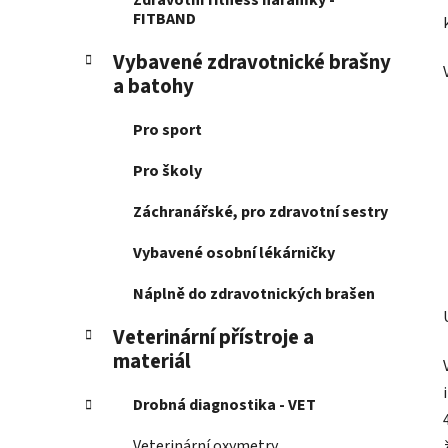
Zdravotní fitness náramky -
FITBAND
Vybavené zdravotnické brašny
a batohy
Pro sport
Pro školy
Záchranářské, pro zdravotní sestry
Vybavené osobní lékárničky
Náplně do zdravotnických brašen
Veterinární přístroje a
materiál
Drobná diagnostika - VET
Veterinární oxymetry