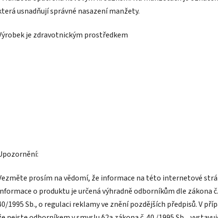
která usnadňují správné nasazení manžety.
Výrobek je zdravotnickým prostředkem
Upozornění:
Vezměte prosím na vědomí, že informace na této internetové strá
informace o produktu je určená výhradně odborníkům dle zákona č
40/1995 Sb., o regulaci reklamy ve znění pozdějších předpisů. V pří
že nejste odborníkem v smyslu §2a zákona č. 40 /1995 Sb. , vystavuj