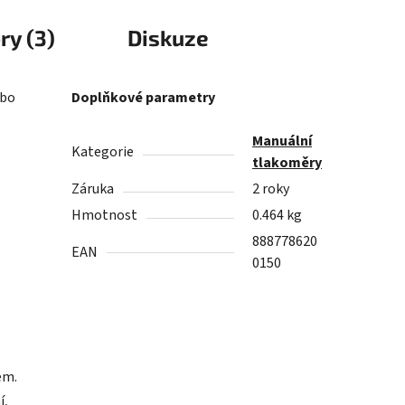
ry (3)
Diskuze
ebo
Doplňkové parametry
Manuální
Kategorie
tlakoměry
Záruka
2 roky
Hmotnost
0.464 kg
888778620
EAN
0150
em.
í,