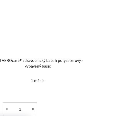
EROcase® zdravotnický batoh polyesterový -
vybavený basic
1 měsíc