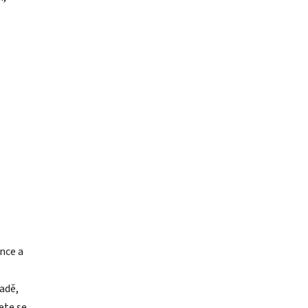
nce a
.
padě,
ete se