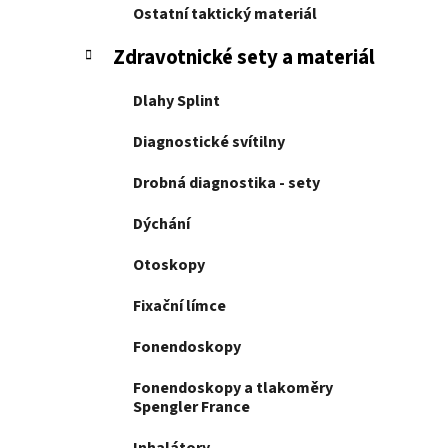
í
Ostatní taktický materiál
p
a
Zdravotnické sety a materiál
n
Dlahy Splint
e
l
Diagnostické svítilny
Drobná diagnostika - sety
Dýchání
Otoskopy
Fixační límce
Fonendoskopy
Fonendoskopy a tlakoměry
Spengler France