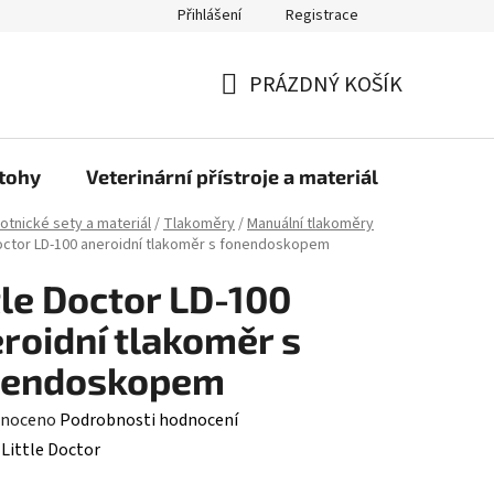
Přihlášení
Registrace
PRÁZDNÝ KOŠÍK
NÁKUPNÍ
KOŠÍK
atohy
Veterinární přístroje a materiál
Doprava
otnické sety a materiál
/
Tlakoměry
/
Manuální tlakoměry
Doctor LD-100 aneroidní tlakoměr s fonendoskopem
tle Doctor LD-100
roidní tlakoměr s
nendoskopem
né
noceno
Podrobnosti hodnocení
ení
:
Little Doctor
tu