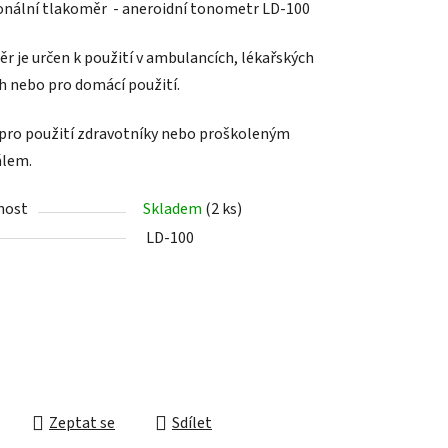
onální tlakoměr - aneroidní tonometr LD-100
r je určen k použití v ambulancích, lékařských
h nebo pro domácí použití.
ek.
pro použití zdravotníky nebo proškoleným
álem.
nost
Skladem
(2 ks)
LD-100
Zeptat se
Sdílet