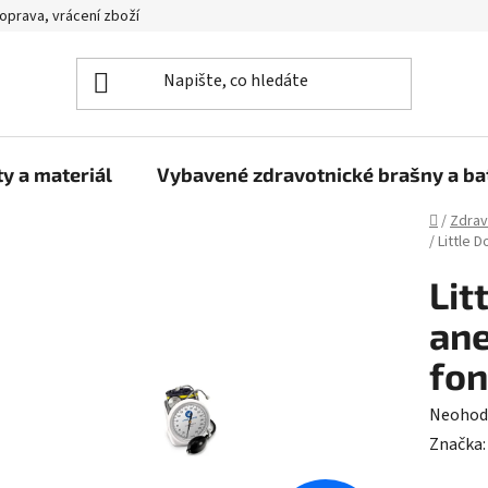
oprava, vrácení zboží
y a materiál
Vybavené zdravotnické brašny a b
Domů
/
Zdrav
/
Little 
Lit
ane
fo
Průměr
Neohod
hodnoc
Značka
produk