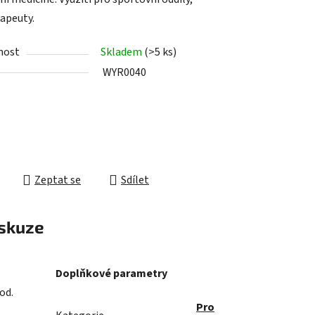
rapeuty.
nost
Skladem
(>5 ks)
ek.
WYR0040
Zeptat se
Sdílet
skuze
Doplňkové parametry
od.
Pro