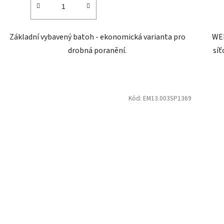
Základní vybavený batoh - ekonomická varianta pro
WER
drobná poranění.
síť
Kód:
EM13.003SP1369