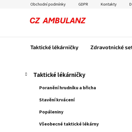
Přejít
Obchodní podmínky
GDPR
Kontakty
D
na
obsah
Taktické lékárničky
Zdravotnické set
P
K
Přeskočit
Taktické lékárničky
a
kategorie
o
t
s
Poranění hrudníku a břicha
e
t
g
Stavění krvácení
r
o
a
r
Popáleniny
i
n
e
Všeobecné taktické lékárny
n