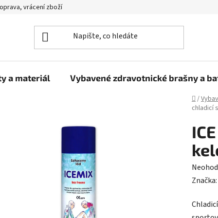
oprava, vrácení zboží
y a materiál
Vybavené zdravotnické brašny a b
Domů
/
Vybav
chladicí 
ICE
kel
Průměr
Neohod
hodnoc
Značka
produk
Chladicí
je
sportovn