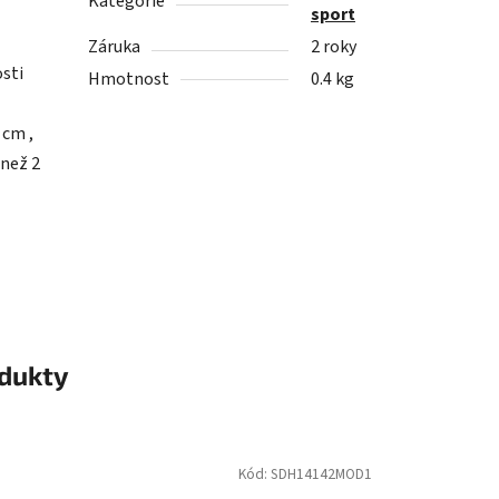
Kategorie
sport
Záruka
2 roky
osti
Hmotnost
0.4 kg
 cm ,
 než 2
odukty
Kód:
SDH14142MOD1