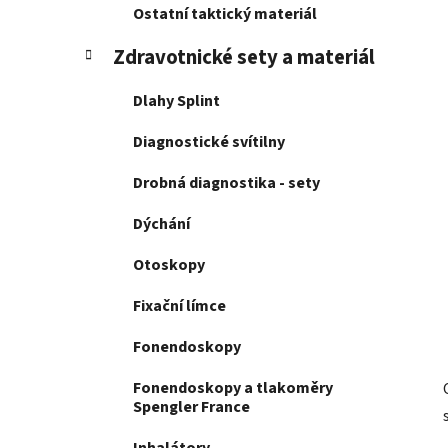
í
Ostatní taktický materiál
p
a
Zdravotnické sety a materiál
n
Dlahy Splint
e
l
Diagnostické svítilny
Drobná diagnostika - sety
Dýchání
Otoskopy
Fixační límce
Fonendoskopy
Fonendoskopy a tlakoměry
Spengler France