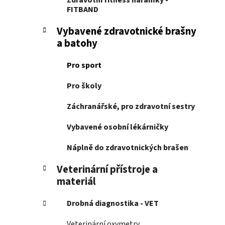
Zdravotní fitness náramky -
FITBAND
Vybavené zdravotnické brašny
a batohy
Pro sport
Pro školy
Záchranářské, pro zdravotní sestry
Vybavené osobní lékárničky
Náplně do zdravotnických brašen
Veterinární přístroje a
materiál
Drobná diagnostika - VET
Veterinární oxymetry