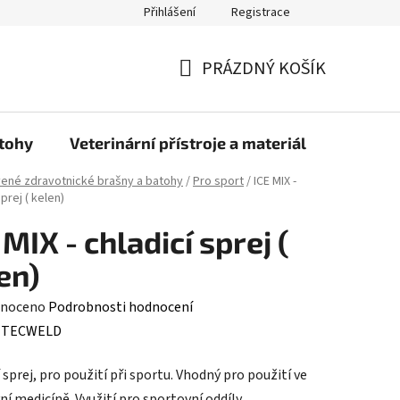
Přihlášení
Registrace
PRÁZDNÝ KOŠÍK
NÁKUPNÍ
KOŠÍK
atohy
Veterinární přístroje a materiál
Doprava
ené zdravotnické brašny a batohy
/
Pro sport
/
ICE MIX -
sprej ( kelen)
 MIX - chladicí sprej (
en)
né
noceno
Podrobnosti hodnocení
ení
:
TECWELD
tu
 sprej, pro použití při sportu. Vhodný pro použití ve
í medicíně. Využití pro sportovní oddíly,