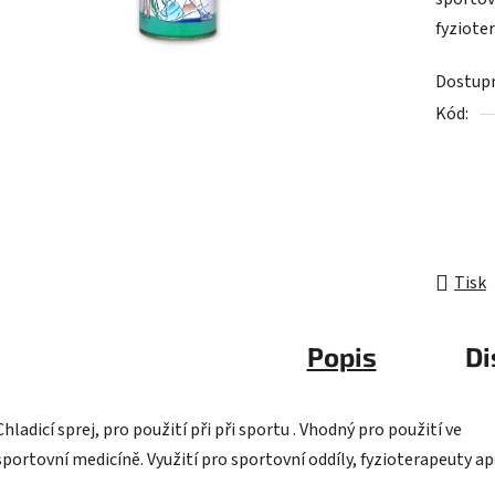
0,0
fyziote
z
5
Dostup
hvězdič
Kód:
Tisk
Popis
Di
Chladicí sprej, pro použití při při sportu . Vhodný pro použití ve
sportovní medicíně. Využití pro sportovní oddíly, fyzioterapeuty ap