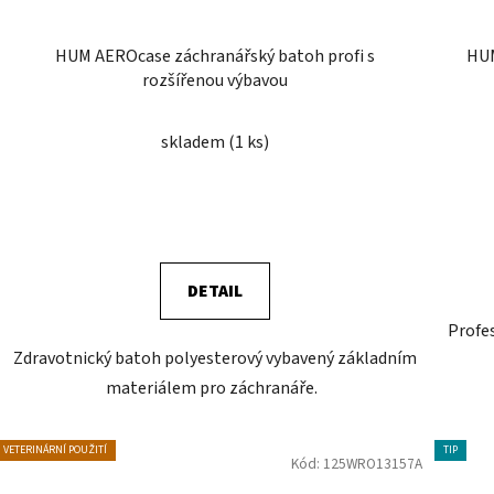
HUM AEROcase záchranářský batoh profi s
HUM
rozšířenou výbavou
skladem
(1 ks)
DETAIL
Profes
Zdravotnický batoh polyesterový vybavený základním
materiálem pro záchranáře.
VETERINÁRNÍ POUŽITÍ
TIP
Kód:
125WRO13157A