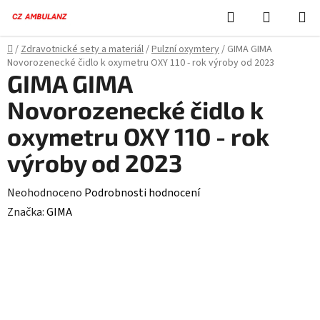
Přejít
Hledat
NÁKUPN
na
KOŠÍK
obsah
Domů
/
Zdravotnické sety a materiál
/
Pulzní oxymtery
/
GIMA GIMA
Novorozenecké čidlo k oxymetru OXY 110 - rok výroby od 2023
GIMA GIMA
Novorozenecké čidlo k
oxymetru OXY 110 - rok
výroby od 2023
Průměrné
Neohodnoceno
Podrobnosti hodnocení
hodnocení
Značka:
GIMA
produktu
je
0,0
z
5