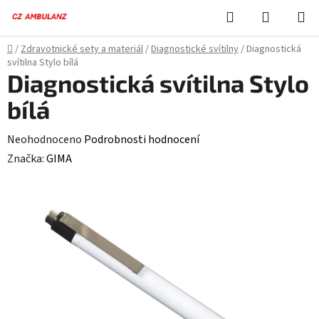
Přejít
Hledat
NÁKUPN
na
KOŠÍK
obsah
Domů
/
Zdravotnické sety a materiál
/
Diagnostické svítilny
/
Diagnostická
svítilna Stylo bílá
Diagnostická svítilna Stylo
bílá
Průměrné
Neohodnoceno
Podrobnosti hodnocení
hodnocení
Značka:
GIMA
produktu
je
0,0
z
5
hvězdiček.