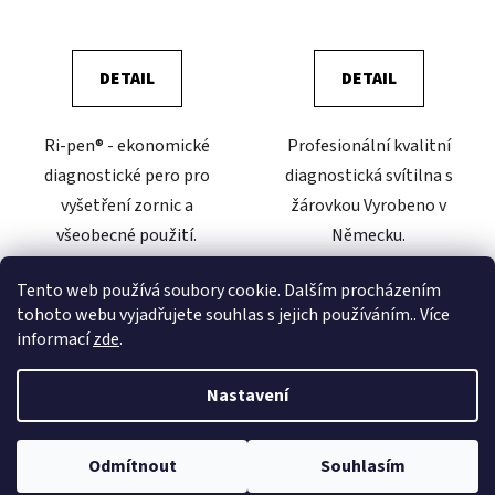
DETAIL
DETAIL
Ri-pen® - ekonomické
Profesionální kvalitní
diagnostické pero pro
diagnostická svítilna s
vyšetření zornic a
žárovkou Vyrobeno v
všeobecné použití.
Německu.
Fotobiologicky ověřeno
Tento web používá soubory cookie. Dalším procházením
pro oftalmologické použití
tohoto webu vyjadřujete souhlas s jejich používáním.. Více
podle normy EN
informací
zde
.
62471:2008. Svítilnu ri-
pen®...
Nastavení
Z
Odmítnout
Souhlasím
Vytvořil Shoptet
á