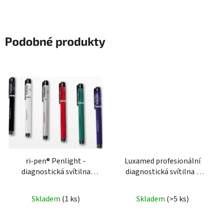
Podobné produkty
ri-pen® Penlight -
Luxamed profesionální
diagnostická svítilna
diagnostická svítilna s
Riester
žárovkou
Skladem
(1 ks)
Skladem
(>5 ks)