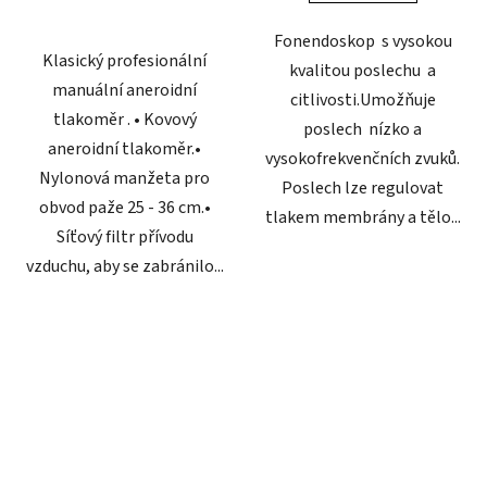
Fonendoskop s vysokou
Klasický profesionální
kvalitou poslechu a
manuální aneroidní
citlivosti.Umožňuje
tlakoměr . • Kovový
poslech nízko a
aneroidní tlakoměr.•
vysokofrekvenčních zvuků.
Nylonová manžeta pro
Poslech lze regulovat
obvod paže 25 - 36 cm.•
tlakem membrány a tělo...
Síťový filtr přívodu
vzduchu, aby se zabránilo...