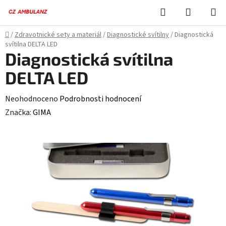
Přejít
Hledat
NÁKUPN
na
KOŠÍK
obsah
Domů
/
Zdravotnické sety a materiál
/
Diagnostické svítilny
/
Diagnostická
svítilna DELTA LED
Diagnostická svítilna
DELTA LED
Průměrné
Neohodnoceno
Podrobnosti hodnocení
hodnocení
Značka:
GIMA
produktu
je
0,0
z
5
hvězdiček.