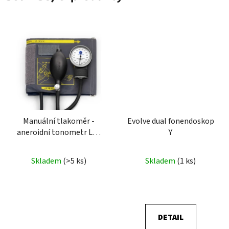
Manuální tlakoměr -
Evolve dual fonendoskop
aneroidní tonometr LD-
Y
70 + statoskop zdarma
Skladem
(>5 ks)
Skladem
(1 ks)
DETAIL