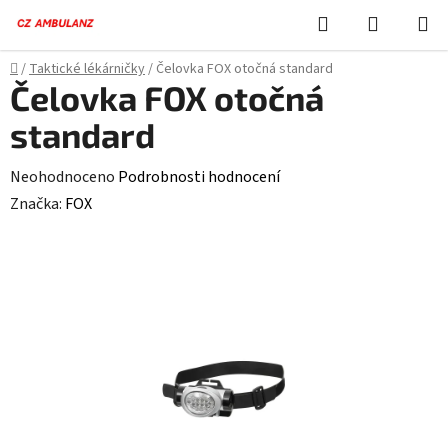
Přejít
Hledat
NÁKUPN
na
KOŠÍK
obsah
Domů
/
Taktické lékárničky
/
Čelovka FOX otočná standard
Čelovka FOX otočná
standard
Průměrné
Neohodnoceno
Podrobnosti hodnocení
hodnocení
Značka:
FOX
produktu
je
0,0
z
5
hvězdiček.