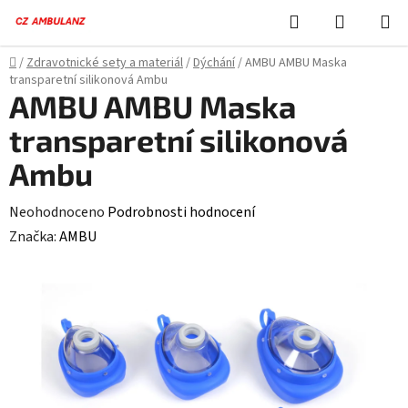
Přejít
Hledat
NÁKUPN
na
KOŠÍK
obsah
Domů
/
Zdravotnické sety a materiál
/
Dýchání
/
AMBU AMBU Maska
transparetní silikonová Ambu
AMBU AMBU Maska
transparetní silikonová
Ambu
Průměrné
Neohodnoceno
Podrobnosti hodnocení
hodnocení
Značka:
AMBU
produktu
je
0,0
z
5
hvězdiček.