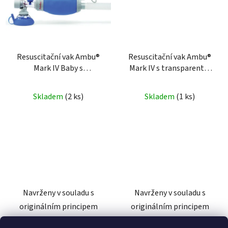
Resuscitační vak Ambu®
Resuscitační vak Ambu®
Mark IV Baby s
Mark IV s transparentní
transparentní
silikonovou maskou č. 5
silikonovou maskou č. 0
Skladem
(2 ks)
Skladem
(1 ks)
Navrženy v souladu s
Navrženy v souladu s
originálním principem
originálním principem
dvojitého pláště zaručující
dvojitého pláště zaručující